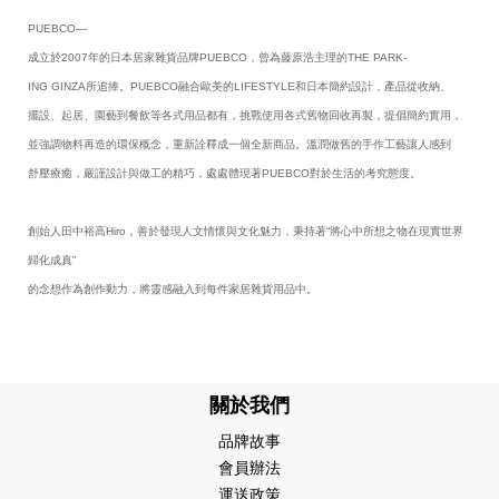
PUEBCO—
成立於2007年的日本居家雜貨品牌PUEBCO，曾為藤原浩主理的THE PARK-
ING GINZA所追捧。PUEBCO融合歐美的LIFESTYLE和日本簡約設計，產品從收納、
擺設、起居、園藝到餐飲等各式用品都有，挑戰使用各式舊物回收再製，提倡簡約實用，
並強調物料再造的環保概念，重新詮釋成一個全新商品。溫潤做舊的手作工藝讓人感到
舒壓療癒，嚴謹設計與做工的精巧，處處體現著PUEBCO對於生活的考究態度。
創始人田中裕高Hiro，善於發現人文情懷與文化魅力，秉持著“將心中所想之物在現實世界
歸化成真”
的念想作為創作動力，將靈感融入到每件家居雜貨用品中。
關於我們
品牌故事
會員辦法
運送政策