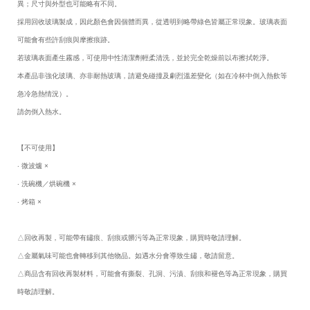
異；尺寸與外型也可能略有不同。
採用回收玻璃製成，因此顏色會因個體而異，從透明到略帶綠色皆屬正常現象。玻璃表面
可能會有些許刮痕與摩擦痕跡。
若玻璃表面產生霧感，可使用中性清潔劑輕柔清洗，並於完全乾燥前以布擦拭乾淨。
本產品非強化玻璃、亦非耐熱玻璃，請避免碰撞及劇烈溫差變化（如在冷杯中倒入熱飲等
急冷急熱情況）。
請勿倒入熱水。
【不可使用】
‧ 微波爐 ×
‧ 洗碗機／烘碗機 ×
‧ 烤箱 ×
△回收再製，可能帶有鏽痕、刮痕或髒污等為正常現象，購買時敬請理解。
△金屬氣味可能也會轉移到其他物品。如遇水分會導致生鏽，敬請留意。
△商品含有回收再製材料，可能會有撕裂、孔洞、污漬、刮痕和褪色等為正常現象，購買
時敬請理解。