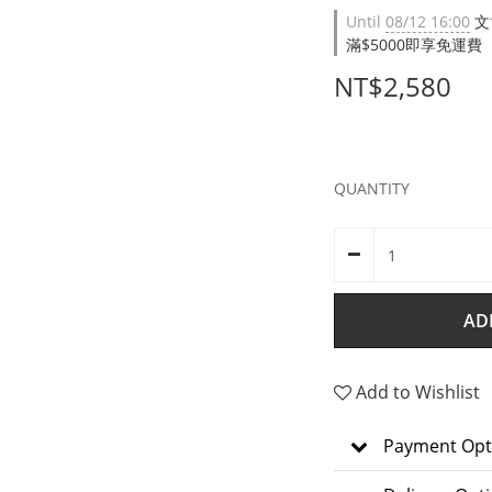
Until
08/12 16:00
文
滿$5000即享免運費（限台
NT$2,580
QUANTITY
AD
Add to Wishlist
Payment Opt