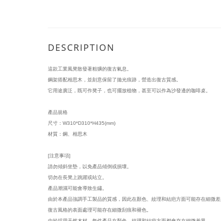
DESCRIPTION
這款工業風凳散發著粗獷的復古氣息。
鋼架搭配相思木，並刻意保留了拋光痕跡，營造出復古質感。
它用途廣泛，既可作凳子，也可擺放植物，甚至可以作為沙發邊的咖啡桌。
產品規格
尺寸：W310*D310*H435(mm)
材質：鋼、相思木
[注意事項]
請勿傾斜坐墊，以免產品傾倒或損壞。
切勿在長凳上跳躍或站立。
產品潮濕可能會導致生鏽。
由於本產品強調手工製品的質感，因此在顏色、紋理和結疤方面可能存在細微
復古風格的表面處理可能存在細微刮痕和褪色。
由於採用天然木材，每件產品在顏色、紋理和結疤方面都會存在細微差異。