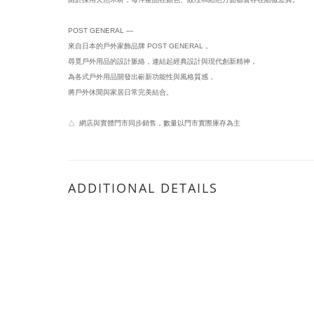
POST GENERAL —
來自日本的戶外家飾品牌 POST GENERAL，
尋覓戶外用品的設計脈絡，連結起經典設計與現代創新精神，
為各式戶外用品開發出嶄新功能性與風格質感，
將戶外休閒與家居日常完美結合。
△ 網店與實體門市同步銷售，數量以門市實際庫存為主
ADDITIONAL DETAILS