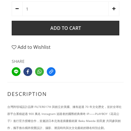
ADD TO CART
Add to Wishlist
SHARE
DESCRIPTION
台灣跨領域設計品牌 FILTER017® 與創立於美國、擁有超過 70 年文化歷史，並於全球社
群平台累積超過 900 萬名 Instagram 追蹤者的國際經典傳奇 IP——PLAYBOY《花花公
子》進行官方授權合作，並邀請日本北海道插畫藝術家 Baku Maeda 前田麦 共同參與創
作，攜手推出橫跨視覺設計、攝影、潮流時尚與次文化藝術的聯名特別企劃。