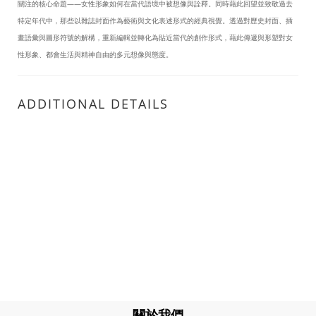
關注的核心命題——女性形象如何在當代語境中被想像與詮釋。同時藉此回望並致敬過去
特定年代中，那些以雜誌封面作為藝術與文化表述形式的經典視覺。透過對歷史封面、插
畫語彙與圖形符號的解構，重新編輯並轉化為貼近當代的創作形式，藉此傳遞與形塑對女
性形象、都會生活與精神自由的多元想像與態度。
ADDITIONAL DETAILS
關於我們