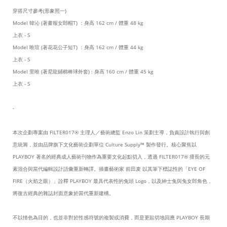
穿搭尺寸參考(形象照一)
Model 韓沁 (著畫報女郎帽T) ：身高 162 cm / 體重 48 kg
上衣 - S
Model 唯瑄 (著花花公子短T) ：身高 162 cm
/ 體重 44 kg
上衣 - S
Model 里唯 (著尼龍鋪棉棒球外套) : 身高 160 cm / 體重 45 kg
上衣 - S
-
本次企劃專案由 FILTER017® 主理人／藝術總監 Enzo Lin 策劃主導，負責設計執行與創
意統籌，並由品牌旗下文化藝術企劃單位 Culture Supply™ 製作發行。核心聚焦以
PLAYBOY 著名的經典成人藝術刊物作為重要文化起點切入，透過 FILTER017® 擅長的元
素混合與當代編輯設計語彙重新轉譯。插畫藝術家 前田麦 以其筆下標誌性的「EYE OF
FIRE（火焰之眼）」詮釋 PLAYBOY 最具代表性的兔頭 Logo，以及紳士兔與兔女郎角色，
將復古經典的雜誌封面意象於當代重新建構。
不以情色為目的，也並非對於性感符號的複製或消費，而是更貼切地回應 PLAYBOY 長期