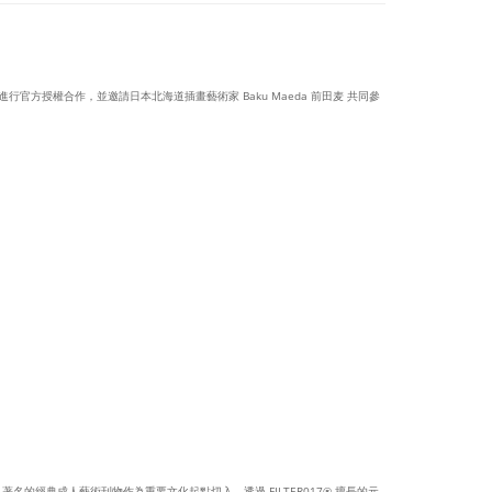
子》進行官方授權合作，並邀請日本北海道插畫藝術家 Baku Maeda 前田麦 共同參
BOY 著名的經典成人藝術刊物作為重要文化起點切入，透過 FILTER017® 擅長的元