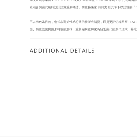
素混合與當代編輯設計語彙重新轉譯。插畫藝術家 前田麦 以其筆下標誌性的「EYE
不以情色為目的，也並非對於性感符號的複製或消費，而是更貼切地回應 PLA
面、插畫語彙與圖形符號的解構，重新編輯並轉化為貼近當代的創作形式，藉此
ADDITIONAL DETAILS