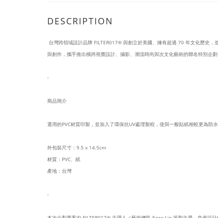
DESCRIPTION
台灣跨領域設計品牌 FILTER017® 與創立於美國、擁有超過 70 年文化歷史，並
與創作，攜手推出橫跨視覺設計、攝影、潮流時尚與次文化藝術的聯名特別企劃
-
商品簡介
選用的PVC材質印製，並加入了環保抗UV處理製程，使與一般貼紙相較更為防
外包裝尺寸：9.5 x 14.5cm
材質：PVC、紙
產地：台灣
-
本次企劃專案由 FILTER017® 主理人／藝術總監 Enzo Lin 策劃主導，負責