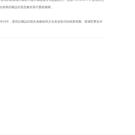
，將復古經典的雜誌封面意象於當代重新建構。
特定年代中，那些以雜誌封面作為藝術與文化表述形式的經典視覺。透過對歷史封