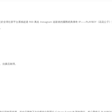
於全球社群平台累積超過 900 萬名 Instagram 追蹤者的國際經典傳奇 IP——PLAYBOY《花花公
。
水、抗撕且耐用。
設計執行與創意統籌，並由品牌旗下文化藝術企劃單位 Culture Supply™ 製作發行。核心聚焦以 PLAY