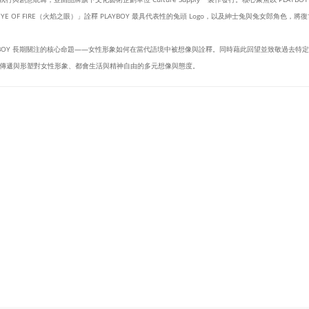
 OF FIRE（火焰之眼）」詮釋 PLAYBOY 最具代表性的兔頭 Logo，以及紳士兔與兔女郎角色
YBOY 長期關注的核心命題——女性形象如何在當代語境中被想像與詮釋。同時藉此回望並致敬過去
傳遞與形塑對女性形象、都會生活與精神自由的多元想像與態度。