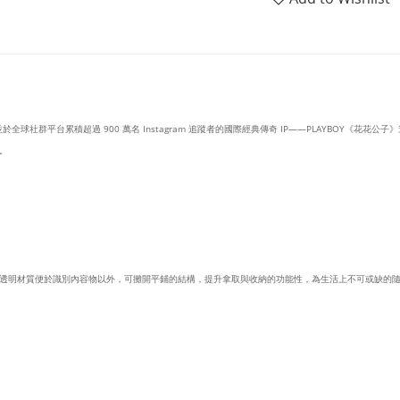
於全球社群平台累積超過 900 萬名 Instagram 追蹤者的國際經典傳奇 IP——PLAYBOY《花花公
。
透明材質便於識別內容物以外，可攤開平鋪的結構，提升拿取與收納的功能性，為生活上不可或缺的