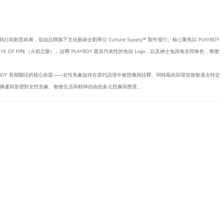
設計執行與創意統籌，並由品牌旗下文化藝術企劃單位 Culture Supply™ 製作發行。核心聚焦以 PLAY
 OF FIRE（火焰之眼）」詮釋 PLAYBOY 最具代表性的兔頭 Logo，以及紳士兔與兔女郎角色
YBOY 長期關注的核心命題——女性形象如何在當代語境中被想像與詮釋。同時藉此回望並致敬過去
傳遞與形塑對女性形象、都會生活與精神自由的多元想像與態度。