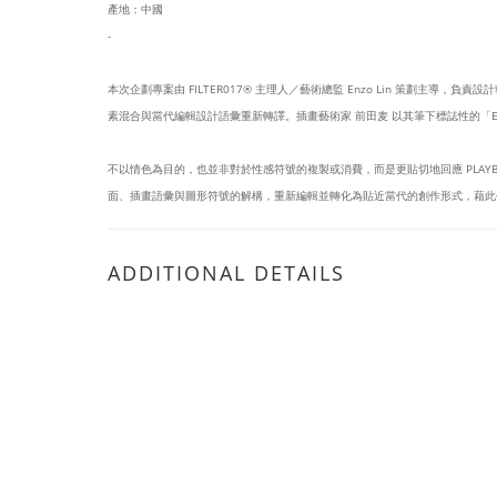
產地：中國
-
本次企劃專案由 FILTER017® 主理人／藝術總監 Enzo Lin 策劃主導，負責
素混合與當代編輯設計語彙重新轉譯。插畫藝術家 前田麦 以其筆下標誌性的「EYE
不以情色為目的，也並非對於性感符號的複製或消費，而是更貼切地回應 PLA
面、插畫語彙與圖形符號的解構，重新編輯並轉化為貼近當代的創作形式，藉此
ADDITIONAL DETAILS