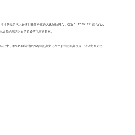
BOY 著名的經典成人藝術刊物作為重要文化起點切入，透過 FILTER017® 擅長的元
，將復古經典的雜誌封面意象於當代重新建構。
特定年代中，那些以雜誌封面作為藝術與文化表述形式的經典視覺。透過對歷史封