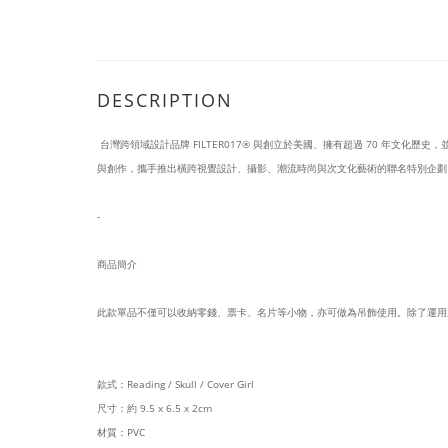
DESCRIPTION
台灣跨領域設計品牌 FILTER017® 與創立於美國、擁有超過 70 年文化歷史，並
與創作，攜手推出橫跨視覺設計、攝影、潮流時尚與次文化藝術的聯名特別企劃
-
商品簡介
此款單品不僅可以收納零錢、票卡、名片等小物，亦可做為吊飾使用。除了運用
款式：Reading / Skull / Cover Girl
尺寸：約 9.5 x 6.5 x 2cm
材質：PVC