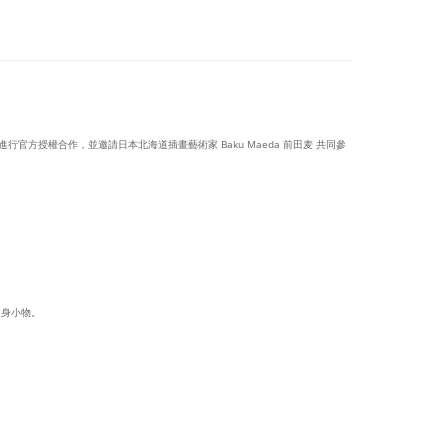
子》進行官方授權合作，並邀請日本北海道插畫藝術家 Baku Maeda 前田麦 共同參
隨身小物。