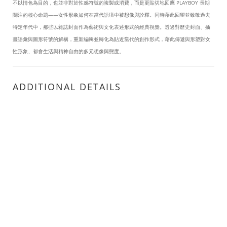
不以情色為目的，也並非對於性感符號的複製或消費，而是更貼切地回應 PLAYBOY 長期
關注的核心命題——女性形象如何在當代語境中被想像與詮釋。同時藉此回望並致敬過去
特定年代中，那些以雜誌封面作為藝術與文化表述形式的經典視覺。透過對歷史封面、插
畫語彙與圖形符號的解構，重新編輯並轉化為貼近當代的創作形式，藉此傳遞與形塑對女
性形象、都會生活與精神自由的多元想像與態度。
ADDITIONAL DETAILS