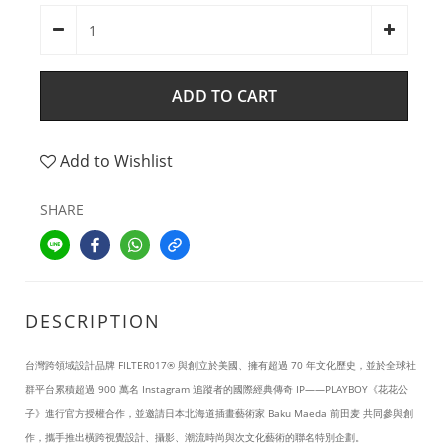
ADD TO CART
Add to Wishlist
SHARE
DESCRIPTION
台灣跨領域設計品牌 FILTER017® 與創立於美國、擁有超過 70 年文化歷史，並於全球社
群平台累積超過 900 萬名 Instagram 追蹤者的國際經典傳奇 IP——PLAYBOY《花花公
子》進行官方授權合作，並邀請日本北海道插畫藝術家 Baku Maeda 前田麦 共同參與創
作，攜手推出橫跨視覺設計、攝影、潮流時尚與次文化藝術的聯名特別企劃。