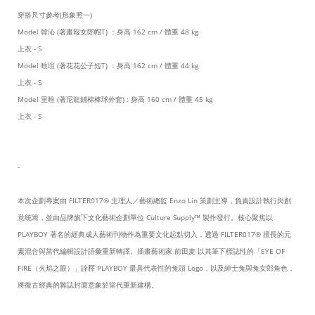
穿搭尺寸參考(形象照一)
Model 韓沁 (著畫報女郎帽T) ：身高 162 cm / 體重 48 kg
上衣 - S
Model 唯瑄 (著花花公子短T) ：身高 162 cm
/ 體重 44 kg
上衣 - S
Model 里唯 (著尼龍鋪棉棒球外套) : 身高 160 cm / 體重 45 kg
上衣 - S
-
本次企劃專案由 FILTER017® 主理人／藝術總監 Enzo Lin 策劃主導，負責設計執行與創
意統籌，並由品牌旗下文化藝術企劃單位 Culture Supply™ 製作發行。核心聚焦以
PLAYBOY 著名的經典成人藝術刊物作為重要文化起點切入，透過 FILTER017® 擅長的元
素混合與當代編輯設計語彙重新轉譯。插畫藝術家 前田麦 以其筆下標誌性的「EYE OF
FIRE（火焰之眼）」詮釋 PLAYBOY 最具代表性的兔頭 Logo，以及紳士兔與兔女郎角色，
將復古經典的雜誌封面意象於當代重新建構。