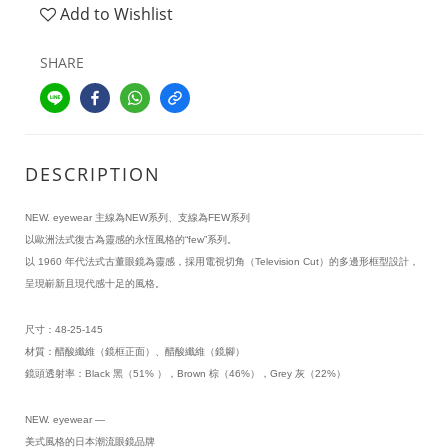
Add to Wishlist
SHARE
DESCRIPTION
NEW. eyewear 主線為NEW系列、支線為FEW系列
以歐洲法式復古為靈感的永恆風格的“few”系列。
以 1960 年代法式古董眼鏡為靈感，採用電視切角（Television Cut）的多邊形框型設計，
呈現嶄新且現代感十足的風格。
尺寸：48-25-145
材質：醋酸纖維（鏡框正面）、醋酸纖維（鏡腳）
鏡頭透射率：Black 黑（51% ），Brown 棕（46%），Grey 灰（22%）
NEW. eyewear —
美式風格的日本潮流眼鏡品牌