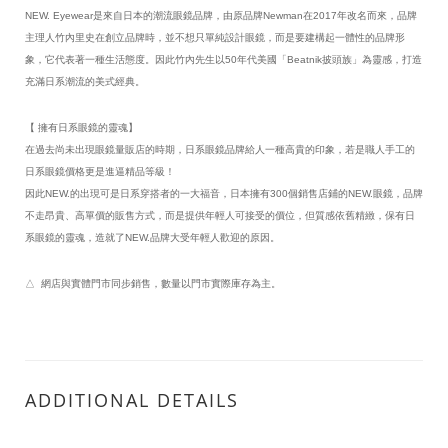
NEW. Eyewear是來自日本的潮流眼鏡品牌，由原品牌Newman在2017年改名而來，品牌
主理人竹內里史在創立品牌時，並不想只單純設計眼鏡，而是要建構起一體性的品牌形
象，它代表著一種生活態度。因此竹內先生以50年代美國「Beatnik披頭族」為靈感，打造
充滿日系潮流的美式經典。
【 擁有日系眼鏡的靈魂】
在過去尚未出現眼鏡量販店的時期，日系眼鏡品牌給人一種高貴的印象，若是職人手工的
日系眼鏡價格更是進逼精品等級！
因此NEW.的出現可是日系穿搭者的一大福音，日本擁有300個銷售店鋪的NEW.眼鏡，品牌
不走昂貴、高單價的販售方式，而是提供年輕人可接受的價位，但質感依舊精緻，保有日
系眼鏡的靈魂，造就了NEW.品牌大受年輕人歡迎的原因。
△ 網店與實體門市同步銷售，數量以門市實際庫存為主。
ADDITIONAL DETAILS