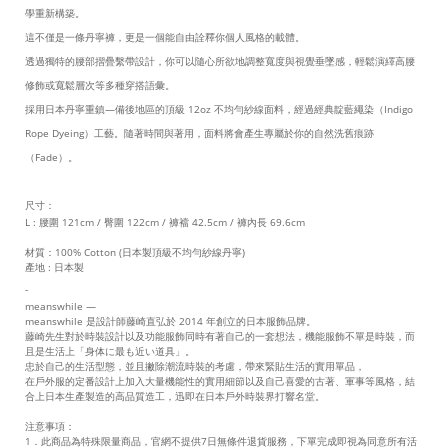
學重新構築。  
這不僅是一條丹寧褲，更是一個能自由詮釋你個人風格的載體。
透過獨特的腰部摺疊繫帶設計，你可以隨心所欲地調整寬度與視覺垂墜感，輕鬆演繹高腰
修飾或寬鬆層次等多種穿搭語彙。  
採用日本丹寧重鎮—備後地區的頂級 12oz 不均勻紗線面料，經過經典靛藍繩染（Indigo 
Rope Dyeing）工藝。隨著時間與著用，面料將會產生專屬於你的自然洗舊痕跡
（Fade）。
尺寸：
L : 腰圍 121cm / 臀圍 122cm / 褲襠 42.5cm / 褲內長 69.6cm
材質：100% Cotton (日本製頂級不均勻紗線丹寧)
產地 : 日本製
-
meanswhile —
meanswhile 是設計師藤崎直弘於 2014 年創立的日本服飾品牌。
藤崎先生對於時裝設計以及功能服飾同時有著自己的一套想法，機能服飾不單是時裝，而
且是生活上「身体に最も近い道具」。
忠於自己的生活型態，並且撇除潮流時裝的考慮，帶來緊貼生活的實用單品，
在戶外服的定番設計上加入大量機能性的實用細節以及自己喜愛的古著、軍事等風格，結
合上日本生產製造的高品質造工，迅即在日本戶外時裝界打響名堂。
注意事項：
1．此商品為特殊限量商品，官網不提供7日無條件退貨服務，下單完成即視為同意所有活