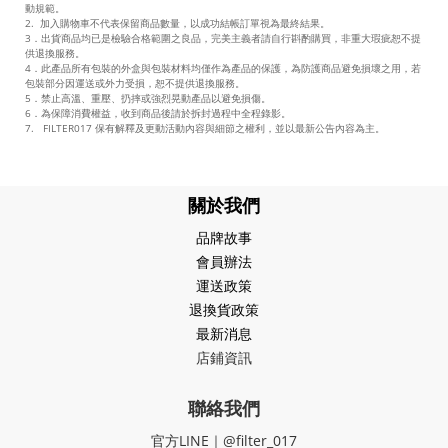
動規範。
2. 加入購物車不代表保留商品數量，以成功結帳訂單視為最終結果。
3．出貨商品均已是檢驗合格範圍之良品，完美主義者請自行斟酌購買，非重大瑕疵恕不提
供退換服務。
4．此產品所有包裝的外盒與包裝材料均僅作為產品的保護，為防護商品避免損壞之用，若
包裝部分因運送或外力受損，恕不提供退換服務。
5．禁止高溫、重壓、扔摔或強烈晃動產品以避免損傷。
6．為保障消費權益，收到商品後請於拆封過程中全程錄影。
7. FILTER017 保有解釋及更動活動內容與細節之權利，並以最新公告內容為主。
關於我們
品牌故事
會員辦法
運送政策
退換貨政策
最新消息
店鋪資訊
聯絡我們
官方LINE｜@filter_017