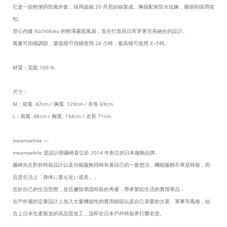
它是一款輕便的防風外套，採用超細 20 丹尼紗線製成。胸袋配有防水拉鍊，腰袋則採用按
扣。
背心內建 Kūchōfuku 的輕薄霧面風扇，旨在打造與日常穿著完美融合的設計。
風量可四檔調節，最低檔可持續使用 24 小時，最高檔可使用 8 小時。
材質：尼龍 100 %
尺寸：
M：肩寬 47cm / 胸寬 129cm / 衣長 69cm
L：肩寬 48cm / 胸寬 134cm / 衣長 71cm
meanswhile —
meanswhile 是設計師藤崎直弘於 2014 年創立的日本服飾品牌。
藤崎先生對於時裝設計以及功能服飾同時有著自己的一套想法，機能服飾不單是時裝，而
且是生活上「身体に最も近い道具」。
忠於自己的生活型態，並且撇除潮流時裝的考慮，帶來緊貼生活的實用單品，
在戶外服的定番設計上加入大量機能性的實用細節以及自己喜愛的古著、軍事等風格，結
合上日本生產製造的高品質造工，迅即在日本戶外時裝界打響名堂。