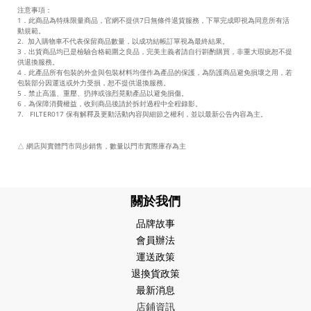
注意事項：
1．此商品為特殊限量商品，官網不提供7日無條件退貨服務，下單完成即視為同意所有活
動規範。
2. 加入購物車不代表保留商品數量，以成功結帳訂單視為最終結果。
3．出貨商品均已是檢驗合格範圍之良品，完美主義者請自行斟酌購買，非重大瑕疵恕不提
供退換服務。
4．此產品所有包裝的外盒與包裝材料均僅作為產品的保護，為防護商品避免損壞之用，若
包裝部分因運送或外力受損，恕不提供退換服務。
5．禁止高溫、重壓、扔摔或強烈晃動產品以避免損傷。
6．為保障消費權益，收到商品後請於拆封過程中全程錄影。
7. FILTER017 保有解釋及更動活動內容與細節之權利，並以最新公告內容為主。
△
網店與實體門市同步銷售，數量以門市實際庫存為主
關於我們
品牌故事
會員辦法
運送政策
退換貨政策
最新消息
店鋪資訊