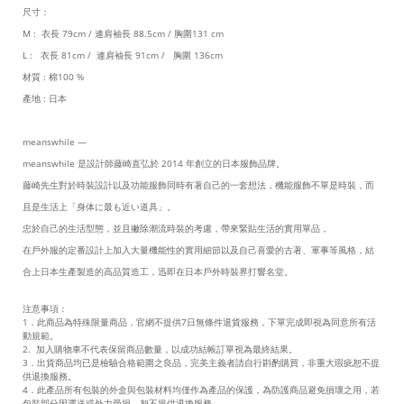
尺寸：
M : 衣長 79cm / 連肩袖長 88.5cm / 胸圍131 cm
L : 衣長 81cm / 連肩袖長 91cm / 胸圍 136cm
材質
: 棉100 %
產地 : 日本
meanswhile —
meanswhile 是設計師藤崎直弘於 2014 年創立的日本服飾品牌。
藤崎先生對於時裝設計以及功能服飾同時有著自己的一套想法，機能服飾不單是時裝，而
且是生活上「身体に最も近い道具」。
忠於自己的生活型態，並且撇除潮流時裝的考慮，帶來緊貼生活的實用單品，
在戶外服的定番設計上加入大量機能性的實用細節以及自己喜愛的古著、軍事等風格，結
合上日本生產製造的高品質造工，迅即在日本戶外時裝界打響名堂。
注意事項：
1．此商品為特殊限量商品，官網不提供7日無條件退貨服務，下單完成即視為同意所有活
動規範。
2. 加入購物車不代表保留商品數量，以成功結帳訂單視為最終結果。
3．出貨商品均已是檢驗合格範圍之良品，完美主義者請自行斟酌購買，非重大瑕疵恕不提
供退換服務。
4．此產品所有包裝的外盒與包裝材料均僅作為產品的保護，為防護商品避免損壞之用，若
包裝部分因運送或外力受損，恕不提供退換服務。