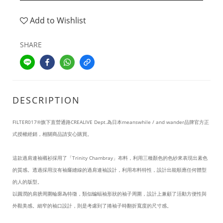
Add to Wishlist
SHARE
DESCRIPTION
FILTER017®旗下直營通路CREALIVE Dept.為日本meanswhile / and wander品牌官方正
式授權經銷，相關商品請安心購買。
這款過肩連袖襯衫採用了「Trinity Chambray」布料，利用三種顏色的色紗來表現出素色
的質感。透過採用沒有袖窿縫線的過肩連袖設計，利用布料特性，設計出能順應任何體型
的人的版型。
以圓潤的肩膀周圍輪廓為特徵，類似蝙蝠袖形狀的袖子周圍，設計上兼顧了活動方便性與
外觀美感。細窄的袖口設計，則是考慮到了捲袖子時翻折寬度的尺寸感。