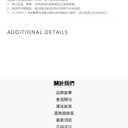
5．禁止高溫、重壓、扔摔或強烈晃動產品以避免損傷。
6．為保障消費權益，收到商品後請於拆封過程中全程錄影。
7. FILTER017 保有解釋及更動活動內容與細節之權利，並以最新公告內容為主。
ADDITIONAL DETAILS
關於我們
品牌故事
會員辦法
運送政策
退換貨政策
最新消息
店鋪資訊