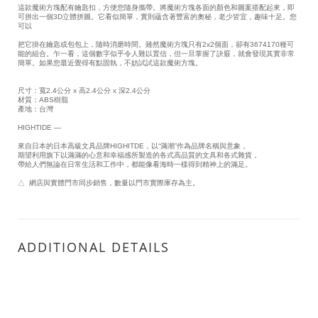
這款魔術方塊配有鑰匙扣，方便您隨身攜帶。將魔術方塊各面的顏色和圖案搭配起來，即
可拼出一個3D立體拼圖。它看似簡單，實則蘊含著豐富的奧秘，老少皆宜，趣味十足。您
可以
把它掛在鑰匙或包包上，隨時消磨時間。雖然魔術方塊只有2x2個面，卻有3674170種可
能的組合。乍一看，這個數字似乎令人難以置信，但一旦掌握了訣竅，就會發現其實非常
簡單。如果您最近覺得有點固執，不妨試試這款魔術方塊。
尺寸：寬2.4公分 x 高2.4公分 x 深2.4公分
材質：ABS樹脂
產地：台灣
HIGHTIDE —
來自日本的日本高級文具品牌HIGHITDE，以“滿潮”作為品牌名稱與意象，
期望利用旗下以滿滿的心意和幸福感所製造的各式高品質的文具和各式雜貨，
帶給人們無論在日常生活和工作中，都能像看海時一樣得到精神上的滿足。
△  網店與實體門市同步銷售，數量以門市實際庫存為主。
ADDITIONAL DETAILS