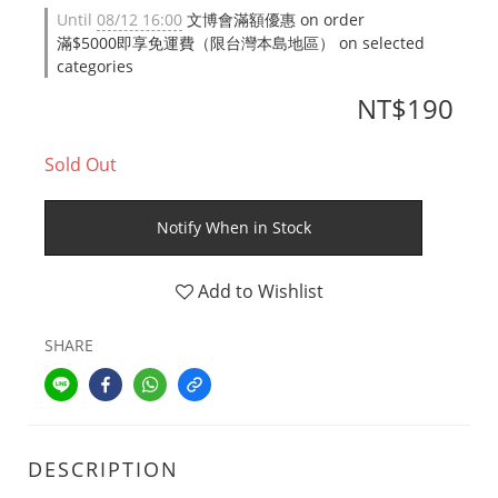
Until
08/12 16:00
文博會滿額優惠 on order
滿$5000即享免運費（限台灣本島地區） on selected
categories
NT$190
Sold Out
Notify When in Stock
Add to Wishlist
SHARE
DESCRIPTION