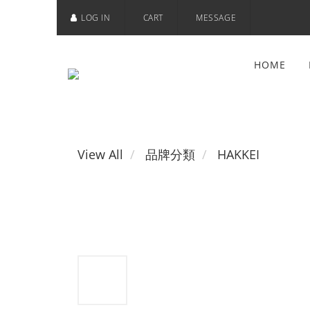
LOG IN
CART
MESSAGE
HOME
View All
品牌分類
HAKKEI