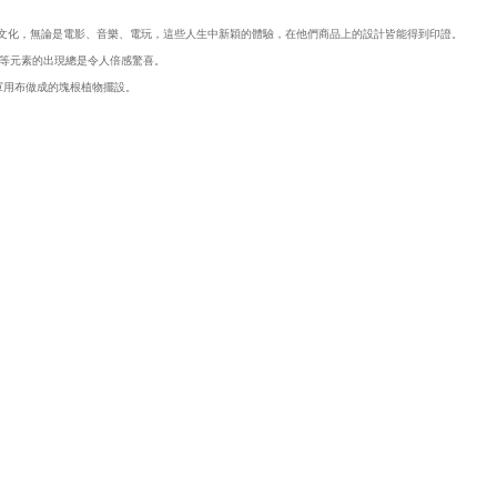
切文化，無論是電影、音樂、電玩，這些人生中新穎的體驗，在他們商品上的設計皆能得到印證。
等元素的出現總是令人倍感驚喜。
老軍用布做成的塊根植物擺設。