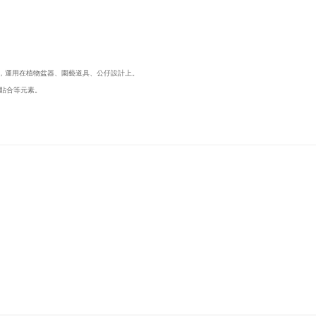
響，運用在植物盆器、園藝道具、公仔設計上。
貼合等元素。