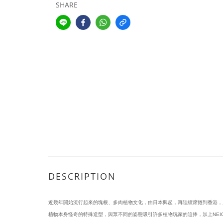
SHARE
DESCRIPTION
近幾年開始流行起來的塊根、多肉植物文化，由日本興起，再陸續席捲到香港，
植物本身怪奇的特殊造型，與眾不同的姿態吸引許多植物玩家的追捧，加上NEIGHB