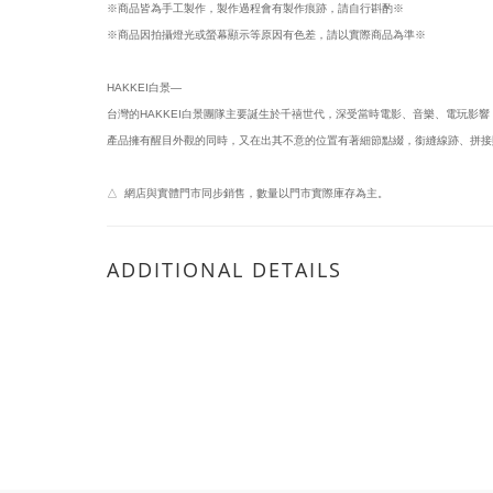
※商品皆為手工製作，製作過程會有製作痕跡，請自行斟酌※
※商品因拍攝燈光或螢幕顯示等原因有色差，請以實際商品為準※
HAKKEI白景—
台灣的HAKKEI白景團隊主要誕生於千禧世代，深受當時電影、音樂、電玩影
產品擁有醒目外觀的同時，又在出其不意的位置有著細節點綴，銜縫線跡、拼接
△ 網店與實體門市同步銷售，數量以門市實際庫存為主。
ADDITIONAL DETAILS