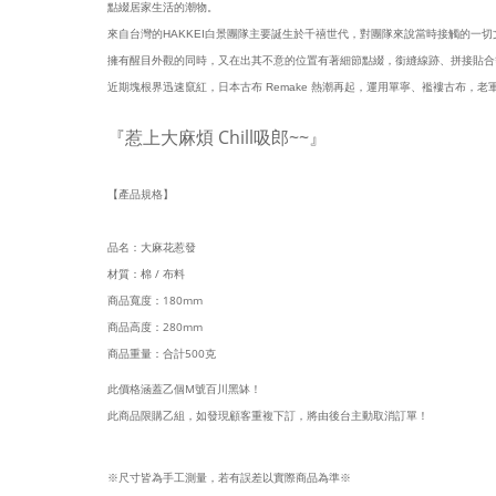
點綴居家生活的潮物。
來自台灣的HAKKEI白景團隊主要誕生於千禧世代，對團隊來說當時接觸的一
擁有醒目外觀的同時，又在出其不意的位置有著細節點綴，銜縫線跡、拼接貼合
近期塊根界迅速竄紅，日本古布 Remake 熱潮再起，運用單寧、襤褸古布，
『惹上大麻煩 Chill吸郎~~』
【產品規格】
品名：大麻花惹發
材質：棉 / 布料
商品寬度：180mm
商品高度：280mm
商品重量：合計500克
此價格涵蓋乙個M號百川黑缽！
此商品限購乙組，如發現顧客重複下訂，將由後台主動取消訂單！
※尺寸皆為手工測量，若有誤差以實際商品為準※