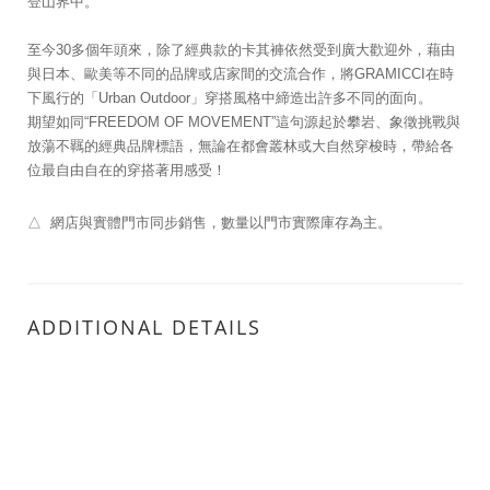
登山界中。
至今30多個年頭來，除了經典款的卡其褲依然受到廣大歡迎外，藉由
與日本、歐美等不同的品牌或店家間的交流合作，將GRAMICCI在時
下風行的「Urban Outdoor」穿搭風格中締造出許多不同的面向。
期望如同“FREEDOM OF MOVEMENT”這句源起於攀岩、象徵挑戰與
放蕩不羈的經典品牌標語，無論在都會叢林或大自然穿梭時，帶給各
位最自由自在的穿搭著用感受！
△ 網店與實體門市同步銷售，數量以門市實際庫存為主。
ADDITIONAL DETAILS