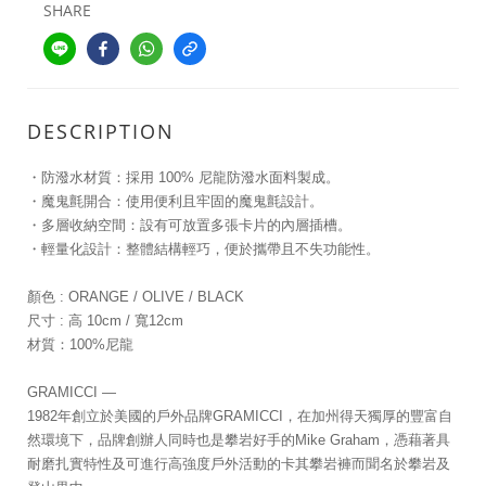
SHARE
DESCRIPTION
・防潑水材質：採用 100% 尼龍防潑水面料製成。
・魔鬼氈開合：使用便利且牢固的魔鬼氈設計。
・多層收納空間：設有可放置多張卡片的內層插槽。
・輕量化設計：整體結構輕巧，便於攜帶且不失功能性。
顏色 : ORANGE / OLIVE / BLACK
尺寸 : 高 10cm / 寬12cm
材質：100%尼龍
GRAMICCI —
1982年創立於美國的戶外品牌GRAMICCI，在加州得天獨厚的豐富自
然環境下，品牌創辦人同時也是攀岩好手的Mike Graham，憑藉著具
耐磨扎實特性及可進行高強度戶外活動的卡其攀岩褲而聞名於攀岩及