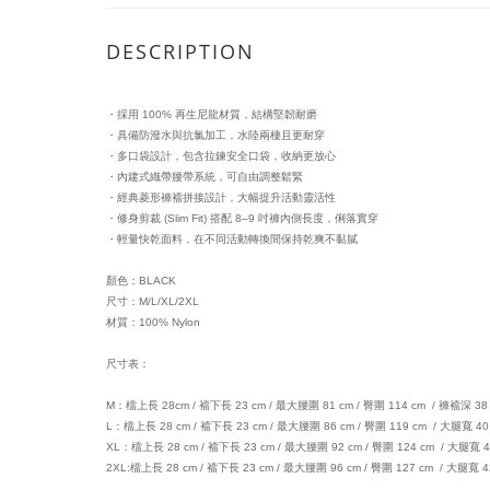
DESCRIPTION
・採用 100% 再生尼龍材質，結構堅韌耐磨
・具備防潑水與抗氯加工，水陸兩棲且更耐穿
・多口袋設計，包含拉鍊安全口袋，收納更放心
・內建式織帶腰帶系統，可自由調整鬆緊
・經典菱形褲襠拼接設計，大幅提升活動靈活性
・修身剪裁 (Slim Fit) 搭配 8–9 吋褲內側長度，俐落實穿
・輕量快乾面料，在不同活動轉換間保持乾爽不黏膩
顏色：BLACK
尺寸：M/L/XL/2XL
材質：100% Nylon
尺寸表：
M：檔上長 28cm / 襠下長 23 cm / 最大腰圍 81 cm / 臀圍 114 cm / 褲襠深 38 
L：檔上長 28 cm / 襠下長 23 cm / 最大腰圍 86 cm / 臀圍 119 cm / 大腿寬 40
XL：檔上長 28 cm / 襠下長 23 cm / 最大腰圍 92 cm / 臀圍 124 cm / 大腿寬 4
2XL:檔上長 28 cm / 襠下長 23 cm / 最大腰圍 96 cm / 臀圍 127 cm / 大腿寬 4