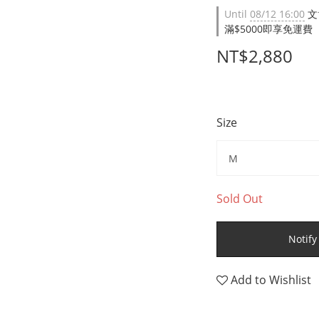
Until
08/12 16:00
文
滿$5000即享免運費（限台
NT$2,880
Size
Sold Out
Notify
Add to Wishlist