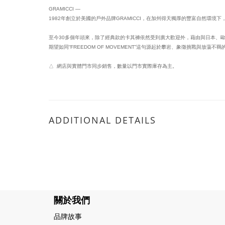
GRAMICCI —
1982年創立於美國的戶外品牌GRAMICCI，在加州得天獨厚的豐富自然環境
至今30多個年頭來，除了經典款的卡其褲依然受到廣大歡迎外，藉由與日本、歐美等不
期望如同“FREEDOM OF MOVEMENT”這句源起於攀岩、象徵挑戰與
△ 網店與實體門市同步銷售，數量以門市實際庫存為主。
ADDITIONAL DETAILS
關於我們
品牌故事