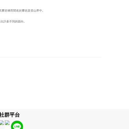
的卡其攀岩褲而聞名於攀岩及登山界中。
締造出許多不同的面向。
社群平台