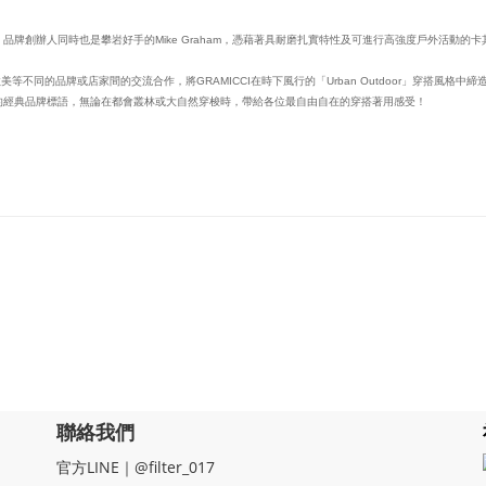
下，品牌創辦人同時也是攀岩好手的Mike Graham，憑藉著具耐磨扎實特性及可進行高強度戶外活動
同的品牌或店家間的交流合作，將GRAMICCI在時下風行的「Urban Outdoor」穿搭風格中
放蕩不羈的經典品牌標語，無論在都會叢林或大自然穿梭時，帶給各位最自由自在的穿搭著用感受！
聯絡我們
官方LINE｜@filter_017