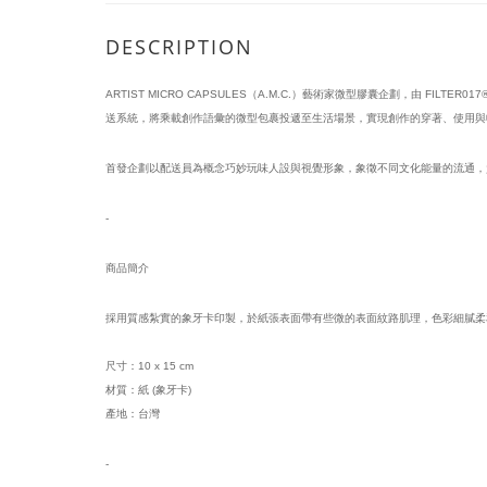
DESCRIPTION
ARTIST MICRO CAPSULES（A.M.C.）藝術家微型膠囊企劃，由 FILT
送系統，將乘載創作語彙的微型包裹投遞至生活場景，實現創作的穿著、使用與
首發企劃以配送員為概念巧妙玩味人設與視覺形象，象徵不同文化能量的流通，負責將 A.
-
商品簡介
採用質感紮實的象牙卡印製，於紙張表面帶有些微的表面紋路肌理，色彩細膩柔
尺寸：10 x 15 cm
材質：紙 (象牙卡) 
產地：台灣
-