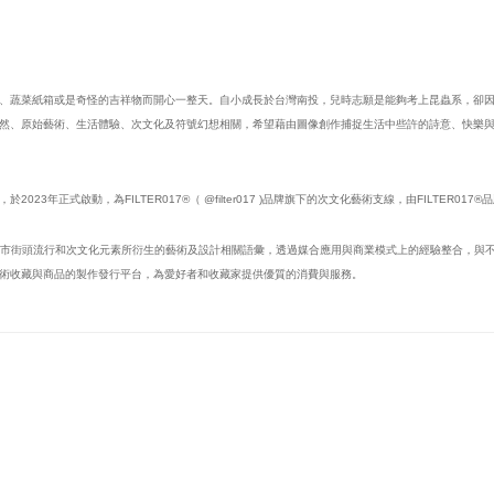
、蔬菜紙箱或是奇怪的吉祥物而開心一整天。自小成長於台灣南投，兒時志願是能夠考上昆蟲系，卻
然、原始藝術、生活體驗、次文化及符號幻想相關，希望藉由圖像創作捕捉生活中些許的詩意、快樂
行單位，於2023年正式啟動，為FILTER017®（ @filter017 )品牌旗下的次文化藝術支線，由FILTER01
探索、推廣城市街頭流行和次文化元素所衍生的藝術及設計相關語彙，透過媒合應用與商業模式上的經驗整合
術收藏與商品的製作發行平台，為愛好者和收藏家提供優質的消費與服務。