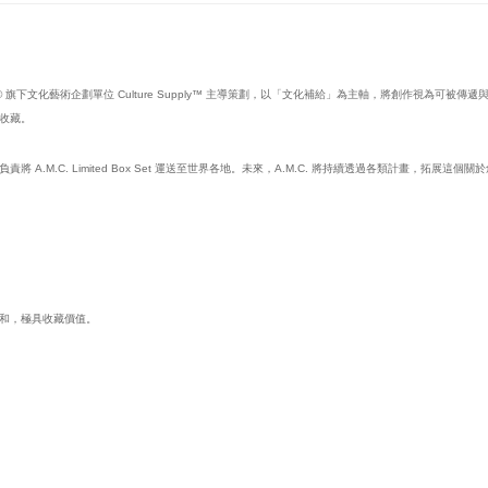
ER017® 旗下文化藝術企劃單位 Culture Supply™ 主導策劃，以「文化補給」為主軸，將創作視為可被傳
收藏。
M.C. Limited Box Set 運送至世界各地。未來，A.M.C. 將持續透過各類計畫，拓展這
和，極具收藏價值。