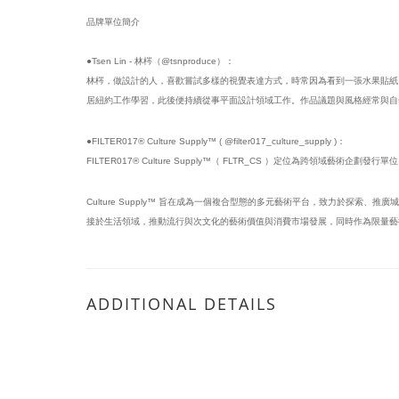
品牌單位簡介
●Tsen Lin - 林梣（@tsnproduce）：
林梣，做設計的人，喜歡嘗試多樣的視覺表達方式，時常因為看到一張水果貼紙
居紐約工作學習，此後便持續從事平面設計領域工作。作品議題與風格經常與自
●FILTER017® Culture Supply™ ( @filter017_culture_supply )：
FILTER017® Culture Supply™（ FLTR_CS ）定位為跨領域藝術企劃發
Culture Supply™ 旨在成為一個複合型態的多元藝術平台，致力於
接於生活領域，推動流行與次文化的藝術價值與消費市場發展，同時作為限量藝
ADDITIONAL DETAILS