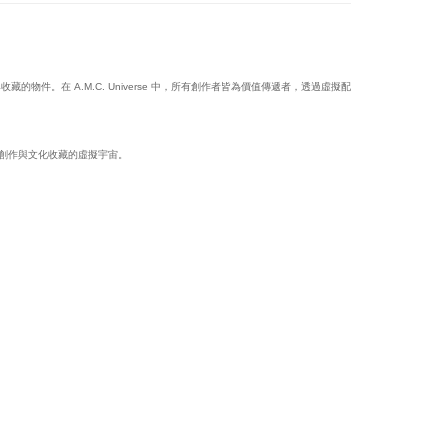
遞與收藏的物件。在 A.M.C. Universe 中，所有創作者皆為價值傳遞者，透過虛擬配
個關於創作與文化收藏的虛擬宇宙。