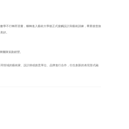
因數學不行轉而習畫，輾轉進入藝術大學後正式接觸設計與藝術訓練，畢業後曾旅
與美好。
7®品牌團隊策劃經營。
，與不同領域的藝術家、設計師或創意單位、品牌進行合作，衍生創新的表現形式融