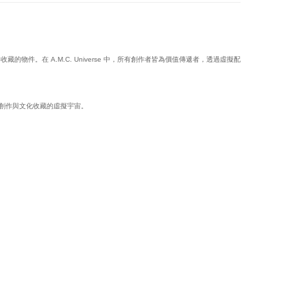
遞與收藏的物件。在 A.M.C. Universe 中，所有創作者皆為價值傳遞者，透過虛擬配
個關於創作與文化收藏的虛擬宇宙。