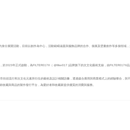
家的身分展開活動，目前以創作為中心，活動範疇涵蓋與服飾品牌的合作、個展及壁畫創作等多個領域，主要的藝術
行單位，於2023年正式啟動，為FILTER017®（ @filter017 )品牌旗下的次文化藝術支線，由FILTER01
探索、推廣城市街頭流行和次文化元素所衍生的藝術及設計相關語彙，透過媒合應用與商業模式上的經驗整合
術收藏與商品的製作發行平台，為愛好者和收藏家提供優質的消費與服務。