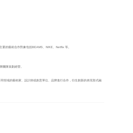
合作對象包括BEAMS、NIKE、Netflix 等。
7®品牌團隊策劃經營。
，與不同領域的藝術家、設計師或創意單位、品牌進行合作，衍生創新的表現形式融