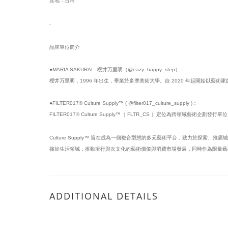
產地：台灣
-
品牌單位簡介
●MARIA SAKURAI - 櫻井万里明（@eazy_happy_step）：
櫻井万里明，1996 年出生，畢業於多摩美術大學。自 2020 年起開始以藝術
●FILTER017® Culture Supply™ ( @filter017_culture_supply )：
FILTER017® Culture Supply™（ FLTR_CS ）定位為跨領域藝術企劃發
Culture Supply™ 旨在成為一個複合型態的多元藝術平台，致力於
接於生活領域，推動流行與次文化的藝術價值與消費市場發展，同時作為限量藝
ADDITIONAL DETAILS