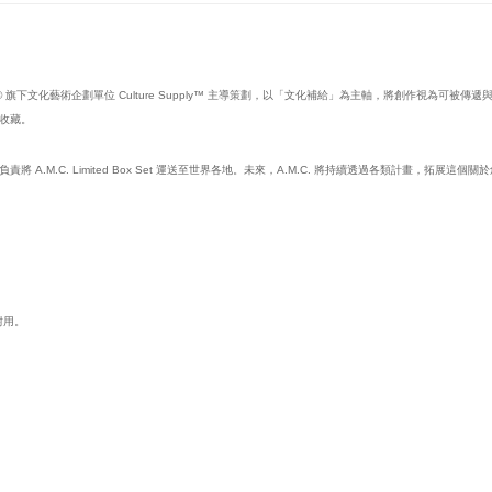
ER017® 旗下文化藝術企劃單位 Culture Supply™ 主導策劃，以「文化補給」為主軸，將創作視為可被傳
收藏。
M.C. Limited Box Set 運送至世界各地。未來，A.M.C. 將持續透過各類計畫，拓展這
耐用。