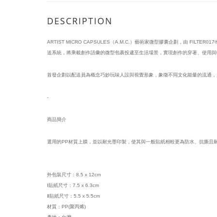
DESCRIPTION
ARTIST MICRO CAPSULES（A.M.C.）藝術家微型膠囊企劃，由 FILT
送系統，將乘載創作語彙的微型包裹投遞至生活場景，實現創作的穿著、使用與
首發企劃以配送員為概念巧妙玩味人設與視覺形象，象徵不同文化能量的流通，負責將 A.
-
商品簡介
選用的PP材質上膜，並以耐光墨印製，使其與一般貼紙相較更為防水、抗撕且
外包裝尺寸：8.5 x 12cm
Ⅰ貼紙尺寸：7.5 x 6.3cm
Ⅱ貼紙尺寸：5.5 x 5.5cm         
材質：PP(聚丙烯)