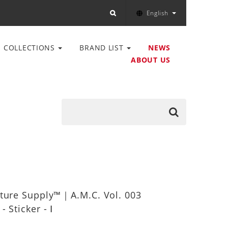
English
COLLECTIONS
BRAND LIST
NEWS
ABOUT US
ture Supply™｜A.M.C. Vol. 003
 Sticker - Ⅰ