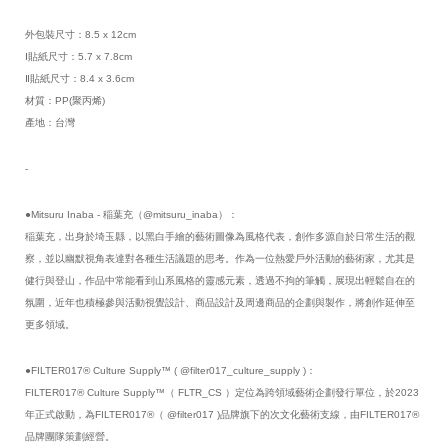
外包裝尺寸：8.5 x 12cm
Ⅰ貼紙尺寸：5.7 x 7.8cm
Ⅱ貼紙尺寸：8.4 x 3.6cm         
材質：PP(聚丙烯)
產地：台灣
-
●Mitsuru Inaba - 稲葉充（@mitsuru_inaba）：
稲葉充，出身於埼玉縣，以黑白手繪的藝術圖像為風格代表，創作多源自於日常生活的觀
察，並以幽默視角表達對各種生活議題的思考。作為一位熱愛戶外活動的藝術家，尤其是
健行與登山，作品中常能看到山系風格的靈感元素，透過不拘的筆觸，展現出輕鬆自在的
氛圍，近年也積極參與活動視覺設計、商品設計及周邊商品的企劃與製作，將創作延伸至
更多領域。
●FILTER017® Culture Supply™ ( @filter017_culture_supply )：
FILTER017® Culture Supply™（ FLTR_CS ）定位為跨領域藝術企劃發行單位，於2023
年正式啟動，為FILTER017®（ @filter017 )品牌旗下的次文化藝術支線，由FILTER017®
品牌團隊策劃經營。