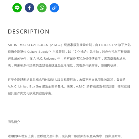
DESCRIPTION
ARTIST MICRO CAPSULES（A.M.C.）藝術家微型膠囊企劃，由 FILTER017® 旗下文化
藝術企劃單位 Culture Supply™ 主導策劃，以「文化補給」為主軸，將創作視為可被傳遞
與收藏的物件。在 A.M.C. Universe 中，所有創作者皆為價值傳遞者，透過虛擬配送系
統，將乘載創作語彙的微型包裹投遞至生活場景，實現創作的穿著、使用與收藏。
首發企劃以配送員為概念巧妙玩味人設與視覺形象，象徵不同文化能量的流通，負責將 
A.M.C. Limited Box Set 運送至世界各地。未來，A.M.C. 將持續透過各類計畫，拓展這個
關於創作與文化收藏的虛擬宇宙。
-
商品簡介
選用的PP材質上膜，並以耐光墨印製，使其與一般貼紙相較更為防水、抗撕且耐用。