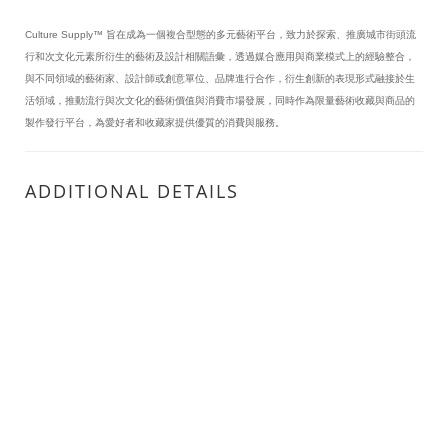
Culture Supply™ 旨在成為一個複合型態的多元藝術平台，致力於探索、推廣城市街頭流
行和次文化元素所衍生的藝術及設計相關語彙，透過媒合應用與商業模式上的經驗整合，
與不同領域的藝術家、設計師或創意單位、品牌進行合作，衍生創新的表現形式融接於生
活領域，推動流行與次文化的藝術價值與消費市場發展，同時作為限量藝術收藏與商品的
製作發行平台，為愛好者和收藏家提供優質的消費與服務。
ADDITIONAL DETAILS