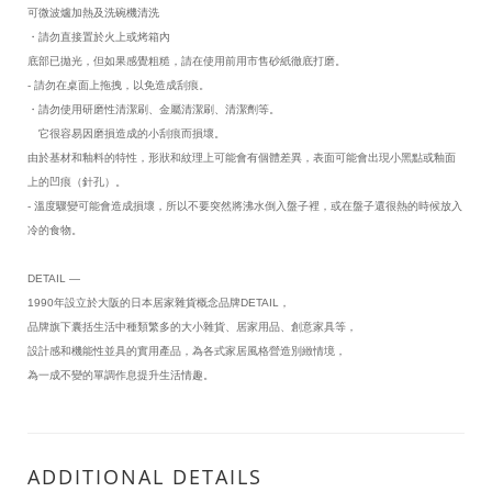
可微波爐加熱及洗碗機清洗
・請勿直接置於火上或烤箱內
底部已拋光，但如果感覺粗糙，請在使用前用市售砂紙徹底打磨。
- 請勿在桌面上拖拽，以免造成刮痕。
・請勿使用研磨性清潔刷、金屬清潔刷、清潔劑等。
它很容易因磨損造成的小刮痕而損壞。
由於基材和釉料的特性，形狀和紋理上可能會有個體差異，表面可能會出現小黑點或釉面
上的凹痕（針孔）。
- 溫度驟變可能會造成損壞，所以不要突然將沸水倒入盤子裡，或在盤子還很熱的時候放入
冷的食物。
DETAIL —
1990年設立於大阪的日本居家雜貨概念品牌DETAIL，
品牌旗下囊括生活中種類繁多的大小雜貨、居家用品、創意家具等，
設計感和機能性並具的實用產品，為各式家居風格營造別緻情境，
為一成不變的單調作息提升生活情趣。
ADDITIONAL DETAILS