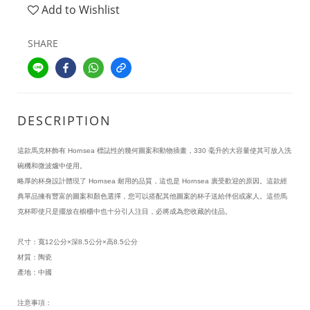
Add to Wishlist
SHARE
DESCRIPTION
這款馬克杯飾有 Hornsea 標誌性的幾何圖案和動物插畫，330 毫升的大容量使其可放入洗
碗機和微波爐中使用。
略厚的杯身設計體現了 Hornsea 耐用的品質，這也是 Hornsea 廣受歡迎的原因。這款經
典單品擁有豐富的圖案和顏色選擇，您可以搭配其他圖案的杯子送給伴侶或家人。這些馬
克杯即使只是擺放在櫥櫃中也十分引人注目，必將成為您收藏的佳品。
尺寸：
寬12公分×深8.5公分×高8.5公分
材質：
陶瓷
產地：中國
注意事項：