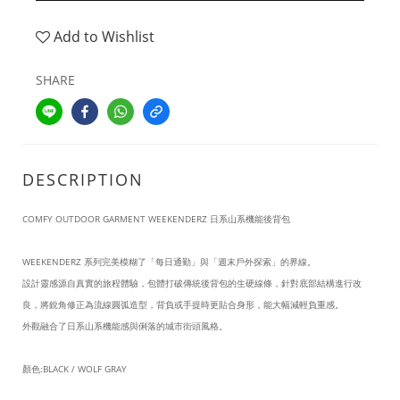
Add to Wishlist
SHARE
DESCRIPTION
COMFY OUTDOOR GARMENT WEEKENDERZ 日系山系機能後背包
WEEKENDERZ 系列完美模糊了「每日通勤」與「週末戶外探索」的界線。
設計靈感源自真實的旅程體驗，包體打破傳統後背包的生硬線條，針對底部結構進行改
良，將銳角修正為流線圓弧造型，背負或手提時更貼合身形，能大幅減輕負重感。
外觀融合了日系山系機能感與俐落的城市街頭風格。
顏色:BLACK / WOLF GRAY