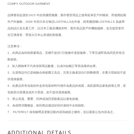
COMFY OUTDOOR GARMENT
品牌最初起源於1915 年的美國西雅圖，製作寢室用品之後再延伸至戶外睡袋，而後開始製
作戶外服飾，2009 年與日本古物店LOSTHILLS合作後，經美國授權LOSTHILLS 負責單
品的設計及生產工作，以日本工藝及機能布料，製作高品質戶外機能服飾，並且版型更符
合亞洲身形，營造出日本山系感的新能量。
注意事項：
1．此商品為特殊限量商品，官網不提供7日無條件退貨服務，下單完成即視為同意所有活
動規範。
2. 加入購物車不代表保留商品數量，以成功結帳訂單視為最終結果。
3．出貨商品均已是檢驗合格範圍之良品，完美主義者請自行斟酌購買，非重大瑕疵恕不提
供退換服務。
4．此產品所有包裝的外盒與包裝材料均僅作為產品的保護，為防護商品避免損壞之用，若
包裝部分因運送或外力受損，恕不提供退換服務。
5．禁止高溫、重壓、扔摔或強烈晃動產品以避免損傷。
6．為保障消費權益，收到商品後請於拆封過程中全程錄影。
7. FILTER017 保有解釋及更動活動內容與細節之權利，並以最新公告內容為主。
ADDITIONAL DETAILS