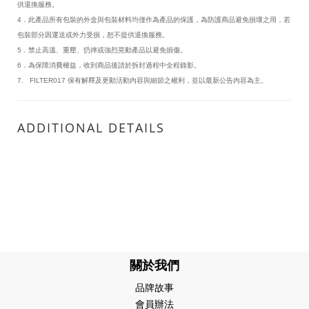
供退換服務。
4．此產品所有包裝的外盒與包裝材料均僅作為產品的保護，為防護商品避免損壞之用，若
包裝部分因運送或外力受損，恕不提供退換服務。
5．禁止高溫、重壓、扔摔或強烈晃動產品以避免損傷。
6．為保障消費權益，收到商品後請於拆封過程中全程錄影。
7. FILTER017 保有解釋及更動活動內容與細節之權利，並以最新公告內容為主。
ADDITIONAL DETAILS
關於我們
品牌故事
會員辦法