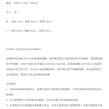
顏色： GRAY / SAX / WHITE
尺寸： M、L
M： 衣長 76cm / 胸寬 64cm / 肩寬 54cm
L： 衣長 78cm / 胸寬 66cm / 肩寬 56cm
COMFY OUTDOOR GARMENT
品牌最初起源於1915 年的美國西雅圖，製作寢室用品之後再延伸至戶外睡袋，而後開始製
作戶外服飾，2009 年與日本古物店LOSTHILLS合作後，經美國授權LOSTHILLS 負責單
品的設計及生產工作，以日本工藝及機能布料，製作高品質戶外機能服飾，並且版型更符
合亞洲身形，營造出日本山系感的新能量。
注意事項：
1．此商品為特殊限量商品，官網不提供7日無條件退貨服務，下單完成即視為同意所有活
動規範。
2. 加入購物車不代表保留商品數量，以成功結帳訂單視為最終結果。
3．出貨商品均已是檢驗合格範圍之良品，完美主義者請自行斟酌購買，非重大瑕疵恕不提