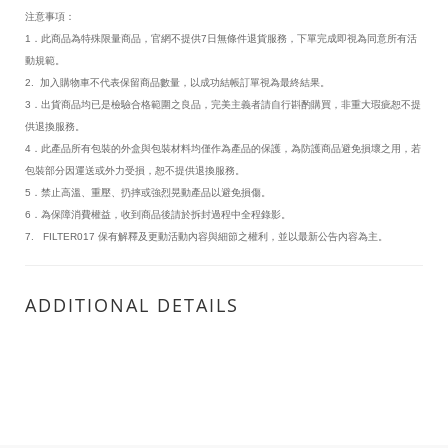
注意事項：
1．此商品為特殊限量商品，官網不提供7日無條件退貨服務，下單完成即視為同意所有活
動規範。
2. 加入購物車不代表保留商品數量，以成功結帳訂單視為最終結果。
3．出貨商品均已是檢驗合格範圍之良品，完美主義者請自行斟酌購買，非重大瑕疵恕不提
供退換服務。
4．此產品所有包裝的外盒與包裝材料均僅作為產品的保護，為防護商品避免損壞之用，若
包裝部分因運送或外力受損，恕不提供退換服務。
5．禁止高溫、重壓、扔摔或強烈晃動產品以避免損傷。
6．為保障消費權益，收到商品後請於拆封過程中全程錄影。
7. FILTER017 保有解釋及更動活動內容與細節之權利，並以最新公告內容為主。
ADDITIONAL DETAILS