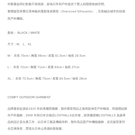
外觀看如同幻影般不留痕跡，卻為日常與戶外提供了驚人的隱密收納空間。
整體版型承襲日系神級的寬鬆落肩廓形（Oversized Silhouette），完美融合城市街頭感
與戶外機能。
顏色： BLACK / WHITE
尺寸：M、 L、XL
M： 衣長 70cm / 胸寬 69cm / 肩寬 61.5cm / 袖長 26.5cm
L： 衣長 72cm / 胸寬 71cm / 肩寬 63cm / 袖長 27cm
XL： 衣長 73.5cm / 胸寬 73cm / 肩寬 64.5cm / 袖長 28cm
COMFY OUTDOOR GARMENT
品牌最初起源於1915 年的美國西雅圖，製作寢室用品之後再延伸至戶外睡袋，而後開始製
作戶外服飾，2009 年與日本古物店LOSTHILLS合作後，經美國授權LOSTHILLS 負責單
品的設計及生產工作，以日本工藝及機能布料，製作高品質戶外機能服飾，並且版型更符
合亞洲身形，營造出日本山系感的新能量。