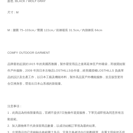
顏色 :BLACK / WOLF GRAY
尺寸 : M
M：腰圍 75–103cm／臀圍 122cm／前褲襠長 31.5cm／內側褲長 64cm
COMFY OUTDOOR GARMENT
品牌最初起源於1915 年的美國西雅圖，製作寢室用品之後再延伸至戶外睡袋，而後開始製
作戶外服飾，2009 年與日本古物店LOSTHILLS合作後，經美國授權LOSTHILLS 負責單
品的設計及生產工作，以日本工藝及機能布料，製作高品質戶外機能服飾，並且版型更符
合亞洲身形，營造出日本山系感的新能量。
注意事項：
1．此商品為特殊限量商品，官網不提供7日無條件退貨服務，下單完成即視為同意所有活
動規範。
2. 加入購物車不代表保留商品數量，以成功結帳訂單視為最終結果。
3．出貨商品均已是檢驗合格範圍之良品，完美主義者請自行斟酌購買，非重大瑕疵恕不提