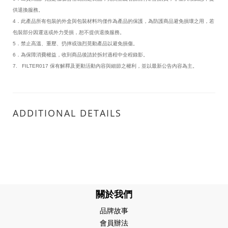
供退換服務。
4．此產品所有包裝的外盒與包裝材料均僅作為產品的保護，為防護商品避免損壞之用，若
包裝部分因運送或外力受損，恕不提供退換服務。
5．禁止高溫、重壓、扔摔或強烈晃動產品以避免損傷。
6．為保障消費權益，收到商品後請於拆封過程中全程錄影。
7. FILTER017 保有解釋及更動活動內容與細節之權利，並以最新公告內容為主。
ADDITIONAL DETAILS
關於我們
品牌故事
會員辦法