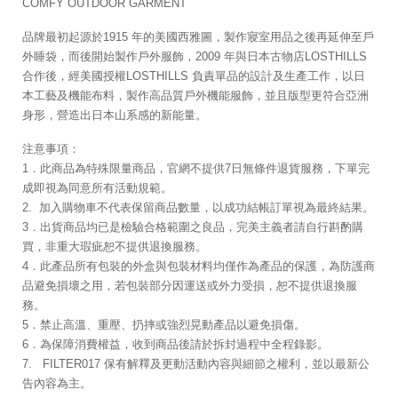
COMFY OUTDOOR GARMENT
品牌最初起源於1915 年的美國西雅圖，製作寢室用品之後再延伸至戶
外睡袋，而後開始製作戶外服飾，2009 年與日本古物店LOSTHILLS
合作後，經美國授權LOSTHILLS 負責單品的設計及生產工作，以日
本工藝及機能布料，製作高品質戶外機能服飾，並且版型更符合亞洲
身形，營造出日本山系感的新能量。
注意事項：
1．此商品為特殊限量商品，官網不提供7日無條件退貨服務，下單完
成即視為同意所有活動規範。
2. 加入購物車不代表保留商品數量，以成功結帳訂單視為最終結果。
3．出貨商品均已是檢驗合格範圍之良品，完美主義者請自行斟酌購
買，非重大瑕疵恕不提供退換服務。
4．此產品所有包裝的外盒與包裝材料均僅作為產品的保護，為防護商
品避免損壞之用，若包裝部分因運送或外力受損，恕不提供退換服
務。
5．禁止高溫、重壓、扔摔或強烈晃動產品以避免損傷。
6．為保障消費權益，收到商品後請於拆封過程中全程錄影。
7. FILTER017 保有解釋及更動活動內容與細節之權利，並以最新公
告內容為主。