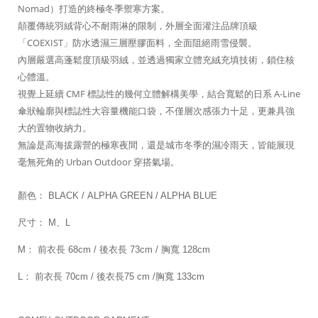
Nomad）打造的終極冬季禦寒方案。
顛覆傳統羽絨背心不耐雨淋的限制，外層全面灌注品牌頂級
「COEXIST」防水透濕三層壓膠面料，全面阻絕雨雪侵襲。
內層嚴選高蓬鬆度頂級羽絨，並透過獨家立體充絨充填技術，鎖住核
心體溫。
視覺上延續 CMF 標誌性的幾何立體解構美學，結合寬鬆的日系 A-Line
傘狀輪廓與標誌性大容量機能口袋，不僅層次感張力十足，更兼具強
大的置物收納力。
無論是高海拔露營的極寒夜間，還是城市冬季的濕冷雨天，皆能展現
毫無死角的 Urban Outdoor 穿搭氣場。
顏色： BLACK / ALPHA GREEN / ALPHA BLUE
尺寸： M、L
M： 前衣長 68cm / 後衣長 73cm / 胸寬 128cm
L： 前衣長 70cm / 後衣長75 cm /
胸寬 133cm