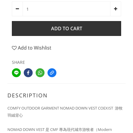
ADD TO CART
Add to Wishlist
SHARE
DESCRIPTION
COMFY OUTDOOR GARMENT NOMAD DOWN VEST COEXIST 游牧
羽絨背心
NOMAD DOWN VEST 是 CMF 專為現代城市游牧者（Modern