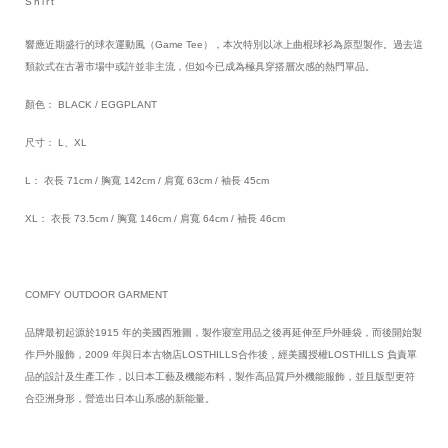
Shirt
響應近期盛行的球衣運動風（Game Tee），本次特別以冰上曲棍球衫為原型製作。過去這
類款式在古著市場中或許並非主流，但如今已成為極具穿搭層次感的熱門單品。
顏色： BLACK / EGGPLANT
尺寸： L、XL
L： 衣長 71cm / 胸寬 142cm / 肩寬 63cm / 袖長 45cm
XL： 衣長 73.5cm / 胸寬 146cm / 肩寬 64cm / 袖長 46cm
COMFY OUTDOOR GARMENT
品牌最初起源於1915 年的美國西雅圖，製作寢室用品之後再延伸至戶外睡袋，而後開始製
作戶外服飾，2009 年與日本古物店LOSTHILLS合作後，經美國授權LOSTHILLS 負責單
品的設計及生產工作，以日本工藝及機能布料，製作高品質戶外機能服飾，並且版型更符
合亞洲身形，營造出日本山系感的新能量。