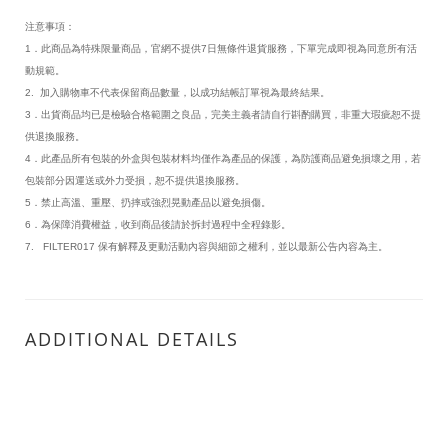
注意事項：
1．此商品為特殊限量商品，官網不提供7日無條件退貨服務，下單完成即視為同意所有活
動規範。
2. 加入購物車不代表保留商品數量，以成功結帳訂單視為最終結果。
3．出貨商品均已是檢驗合格範圍之良品，完美主義者請自行斟酌購買，非重大瑕疵恕不提
供退換服務。
4．此產品所有包裝的外盒與包裝材料均僅作為產品的保護，為防護商品避免損壞之用，若
包裝部分因運送或外力受損，恕不提供退換服務。
5．禁止高溫、重壓、扔摔或強烈晃動產品以避免損傷。
6．為保障消費權益，收到商品後請於拆封過程中全程錄影。
7. FILTER017 保有解釋及更動活動內容與細節之權利，並以最新公告內容為主。
ADDITIONAL DETAILS