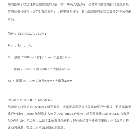
兩側搭載了標誌性的立體雙層大口袋，當口袋裝入物品時，褲體兩側會呈現如昆蟲翅膀般
展開的獨特弧形（O字型寬鬆廓形），視覺張力極強，是山系潮流與街頭工裝愛好者的必備
單品。
顏色： CHARCOAL / NAVY
尺寸： M、L、XL
M： 腰圍 72-88cm / 褲長48cm / 大腿寬39cm
L： 腰圍 76-93cm /
褲長50cm /
大腿寬41cm
XL： 腰圍 90-98cm /
褲長52cm /
大腿寬42cm
COMFY OUTDOOR GARMENT
品牌最初起源於
1915
年的美國西雅圖，製作寢室用品之後再延伸至戶外睡袋，而後開始製
作戶外服飾，
2009
年與日本古物店
LOSTHILLS
合作後，經美國授權
LOSTHILLS
負責單
品的設計及生產工作，以日本工藝及機能布料，製作高品質戶外機能服飾，並且版型更符
合亞洲身形，營造出日本山系感的新能量。