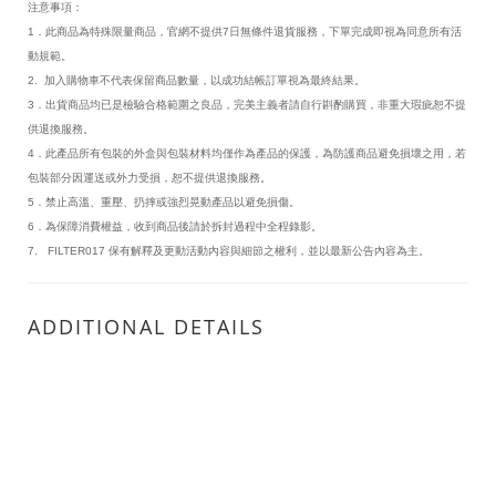
注意事項：
1．此商品為特殊限量商品，官網不提供7日無條件退貨服務，下單完成即視為同意所有活
動規範。
2. 加入購物車不代表保留商品數量，以成功結帳訂單視為最終結果。
3．出貨商品均已是檢驗合格範圍之良品，完美主義者請自行斟酌購買，非重大瑕疵恕不提
供退換服務。
4．此產品所有包裝的外盒與包裝材料均僅作為產品的保護，為防護商品避免損壞之用，若
包裝部分因運送或外力受損，恕不提供退換服務。
5．禁止高溫、重壓、扔摔或強烈晃動產品以避免損傷。
6．為保障消費權益，收到商品後請於拆封過程中全程錄影。
7. FILTER017 保有解釋及更動活動內容與細節之權利，並以最新公告內容為主。
ADDITIONAL DETAILS