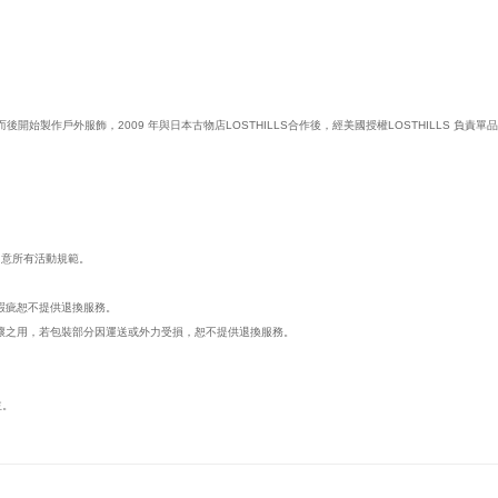
後開始製作戶外服飾，2009 年與日本古物店LOSTHILLS合作後，經美國授權LOSTHILLS 
同意所有活動規範。
瑕疵恕不提供退換服務。
壞之用，若包裝部分因運送或外力受損，恕不提供退換服務。
主。