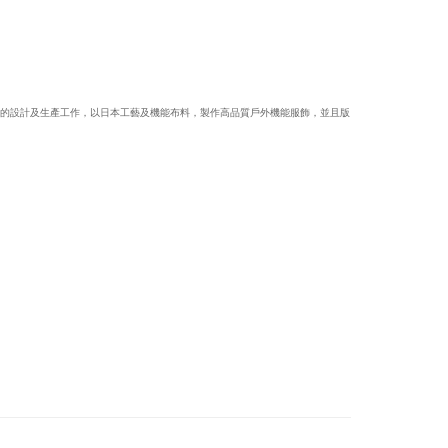
負責單品的設計及生產工作，以日本工藝及機能布料，製作高品質戶外機能服飾，並且版