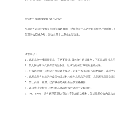
COMFY OUTDOOR GARMENT
品牌最初起源於1915 年的美國西雅圖，製作寢室用品之後再延伸至戶外睡袋，而
型更符合亞洲身形，營造出日本山系感的新能量。
注意事項：
1．此商品為特殊限量商品，官網不提供7日無條件退貨服務，下單完成即視為
2. 加入購物車不代表保留商品數量，以成功結帳訂單視為最終結果。
3．出貨商品均已是檢驗合格範圍之良品，完美主義者請自行斟酌購買，非重大
4．此產品所有包裝的外盒與包裝材料均僅作為產品的保護，為防護商品避免損
5．禁止高溫、重壓、扔摔或強烈晃動產品以避免損傷。
6．為保障消費權益，收到商品後請於拆封過程中全程錄影。
7. FILTER017 保有解釋及更動活動內容與細節之權利，並以最新公告內容為