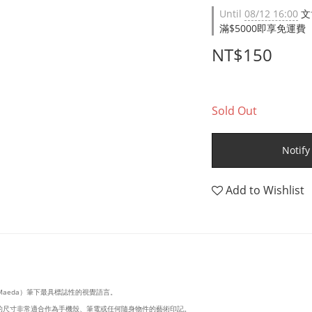
Until
08/12 16:00
文
滿$5000即享免運費（限台
NT$150
Sold Out
Notify
Add to Wishlist
Maeda）筆下最具標誌性的視覺語言。
巧的尺寸非常適合作為手機殼、筆電或任何隨身物件的藝術印記。