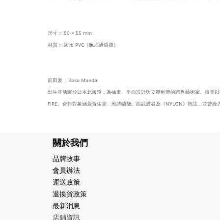
尺寸： 50 × 55 mm
材質： 防水 PVC（氯乙烯樹脂）
前田麦 | Baku Maeda
出生並活躍於日本北海道，為插畫、平面設計與立體雕塑的跨界藝術家。擅長以簡潔
FIRE。合作對象涵蓋資生堂、雅詩蘭黛、西武澀谷及《NYLON》雜誌，並曾操刀歌
關於我們
品牌故事
會員辦法
運送政策
退換貨政策
最新消息
店鋪資訊