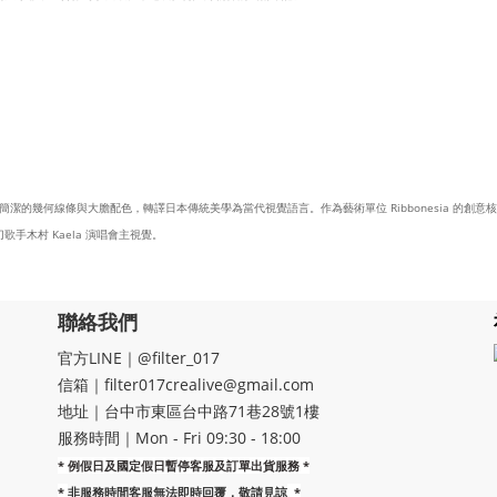
的幾何線條與大膽配色，轉譯日本傳統美學為當代視覺語言。作為藝術單位 Ribbonesia 的創意核
手木村 Kaela 演唱會主視覺。
聯絡我們
官方LINE｜@filter_017
信箱｜filter017crealive@gmail.com
地址｜​台中市東區台中路71巷28號1樓
服務時間｜Mon - Fri 09:30 - 18:00
* 例假日及國定假日暫停客服及訂單出貨服務 *
*
非服務時間客服無法即時回覆，敬請見諒
*