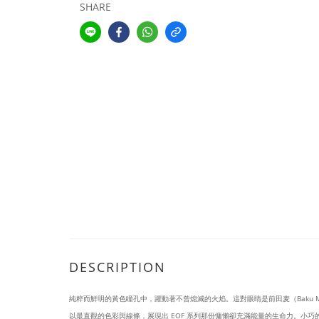
SHARE
DESCRIPTION
純粹而鮮明的黃色瞳孔中，躍動著不曾熄滅的火焰。這對眼睛是前田麦（Baku 
以最直觀的色彩與線條，展現出 EOF 系列那份慵懶卻充滿能量的生命力。小