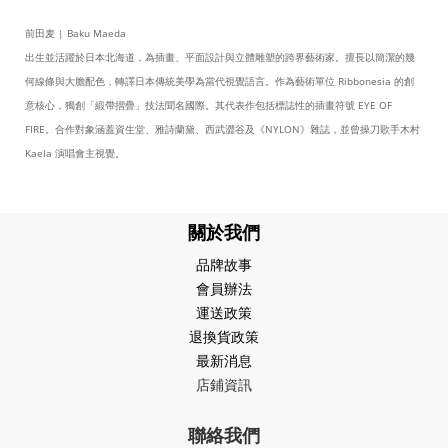
前田麦 | Baku Maeda
出生並活躍於日本北海道，為插畫、平面設計與立體雕塑的跨界藝術家。擅長以簡潔的幾
何線條與大膽配色，轉譯日本傳統美學為當代視覺語言。作為藝術單位 Ribbonesia 的創
意核心，獨創「緞帶摺疊」技法聞名國際。其代表作包括標誌性的插畫符號 EYE OF
FIRE。合作對象涵蓋資生堂、雅詩蘭黛、西武澀谷及《NYLON》雜誌，並曾操刀歌手木村
Kaela 演唱會主視覺。
關於我們
品牌故事
會員辦法
運送政策
退換貨政策
最新消息
店鋪資訊
聯絡我們