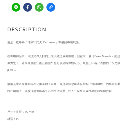
DESCRIPTION
這是一枚專為「地獄守門犬 Cerberus」準備的專屬飛盤。
在希臘神話中，守護冥界入口的三頭犬總是威風凜凜，但在前田麦（Baku Maeda）的想
像力之下，這場嚴肅的守衛任務似乎也可以變得帶點玩心。飛盤上印有代表性的「火之眼
(EOF)」。
無論是帶著家裡的狗在公園草地上追逐，還是單純想將這份帶點「地獄幽默」的藝術品裝
飾在牆面上，這枚飛盤都能為平凡的生活場景，注入一份來自異世界的帥氣與從容。
尺寸：直徑 215 mm
材質：PE