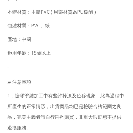
本體材質：本體PVC ( 局部材質為PU樹酯 )
包裝材質：PVC、紙
產地：中國
適用年齡：15歲以上
-
▰ 注意事項
1．搪膠塗裝加工中有些許掉漆及位移現象，此為過程中
所產生的正常情形，出貨商品均已是檢驗合格範圍之良
品，完美主義者請自行斟酌購買，非重大瑕疵恕不提供
退換服務。