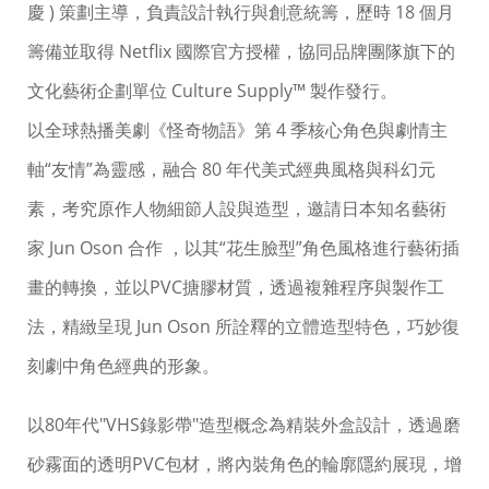
慶 ) 策劃主導，負責設計執行與創意統籌，歷時 18 個月
籌備並取得 Netflix 國際官方授權，協同品牌團隊旗下的
文化藝術企劃單位 Culture Supply™ 製作發行。
以全球熱播美劇《怪奇物語》第 4 季核心角色與劇情主
軸“友情”為靈感，融合 80 年代美式經典風格與科幻元
素，考究原作人物細節人設與造型，邀請日本知名藝術
家 Jun Oson 合作 ，以其“花生臉型”角色風格進行藝術插
畫的轉換，並以PVC搪膠材質，透過複雜程序與製作工
法，精緻呈現 Jun Oson 所詮釋的立體造型特色，巧妙復
刻劇中角色經典的形象。
以80年代"VHS錄影帶"造型概念為精裝外盒設計，透過磨
砂霧面的透明PVC包材，將內裝角色的輪廓隱約展現，增