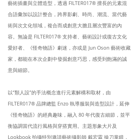
藝術插畫與立體造型，透過 FILTER017® 擅長的元素混
合語彙加以設計整合，跨界影劇、時尚、潮流、當代藝
術與次文化領域，複合而成創意大膽且層次豐富的內
容。無論是 FILTER017® 支持者、藝術設計或復古文化
愛好者、《怪奇物語》劇迷，亦或是 Jun Oson 藝術收藏
家，都能在本次企劃中發掘創意巧思，感受到飽滿的誠
意與細節。
以“類人設”的手法概念進行元素解構和取材，由
FILTER017® 品牌總監 Enzo 執導服裝與造型設計，延伸
《怪奇物語》的經典趣味，融入 80 年代復古細節，並平
衡協調當代流行風格與穿搭實用。主題形象大片及
Lookbook 拍攝特別邀請藝術攝影師 戴宏霖 操刀掌鏡，