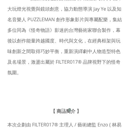
大玩燈光視覺與鏡頭創意，協力動態導演 Jay Ye 以及知
名音樂人 PUZZLEMAN 創作形象影片與專屬配樂，集結
多位同為《怪奇物語》影迷的台灣藝術家聯合製作，幕
後以創作能量跨越國度、時代與文化，在經典框架與玩
味創新之間取得巧妙平衡，重新演繹劇中人物造型特色
及名場景，激盪出屬於 FILTER017® 品牌視野下的怪奇
氛圍。
【 商品簡介 】
本次企劃由 FILTER017® 主理人 / 藝術總監 Enzo ( 林易