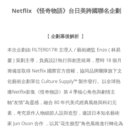
Netflix 《怪奇物語》台日美跨國聯名企劃
【
企劃幕後解析
】
本次企劃由 FILTER017® 主理人 / 藝術總監 Enzo ( 林易
慶 ) 策劃主導，負責設計執行與創意統籌，歷時 18 個月
籌備並取得 Netflix 國際官方授權，協同品牌團隊旗下文
化藝術企劃單位 Culture Supply™ 製作發行。以全球熱
播Netflix影集《怪奇物語》第 4 季核心角色與劇情主
軸“友情”為靈感，融合 80 年代美式經典風格與科幻元
素，考究原作人物細節人設與造型，邀請日本知名藝術
家 Jun Oson 合作 ，以其“花生臉型”角色風格進行轉化為