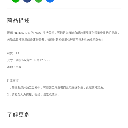
商品描述
延續 FILTER017® 的INOUT生活美學，可滿足各種隨心所欲擺放陳列與攜帶收納的需求，
無論或日常家居或是露營野餐，都絕對是視覺風格與實用便利性的生活好物！
材質：PP
尺寸：約長34x寬25.5x高17.5cm
產地：中國
注意事項：
1．塑膠製品於加工製程中，可能因工序影響而出現細微刮痕，此屬正常現象。
2．請避免大力擠壓、碰撞，易造成破損。
了解更多