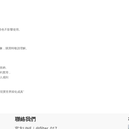
特色不影響使用。
象，購買時敬請理解。
從收納、
約實用，
人感到
。
現實世界歸化成真”
聯絡我們
官方LINE｜@filter_017