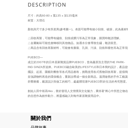
DESCRIPTION
尺寸：約高60-80 x 寬135 x 深135毫米
材質：大理石
顏色與尺寸多少有所差異(參考圖一)。表面可能帶有細小刮痕、破損，此為素材
△回收再製，可能帶有鏽痕、刮痕或髒污等為正常現象，購買時敬請理解。
△金屬氣味可能也會轉移到其他物品。如遇水分會導致生鏽，敬請留意。
△商品含有回收再製材料，可能會有撕裂、孔洞、污漬、刮痕和褪色等為正常現
PUEBCO—
成立於2007年的日本居家雜貨品牌PUEBCO，曾為藤原浩主理的THE PARK-
ING GINZA所追捧。PUEBCO融合歐美的LIFESTYLE和日本簡約設計，產品
擺設、起居、園藝到餐飲等各式用品都有，挑戰使用各式舊物回收再製，提倡簡
並強調物料再造的環保概念，重新詮釋成一個全新商品。溫潤做舊的手作工藝讓
舒壓療癒，嚴謹設計與做工的精巧，處處體現著PUEBCO對於生活的考究態度
創始人田中裕高Hiro，善於發現人文情懷與文化魅力，秉持著“將心中所想之物在
的念想作為創作動力，將靈感融入到每件家居雜貨用品中。
關於我們
品牌故事